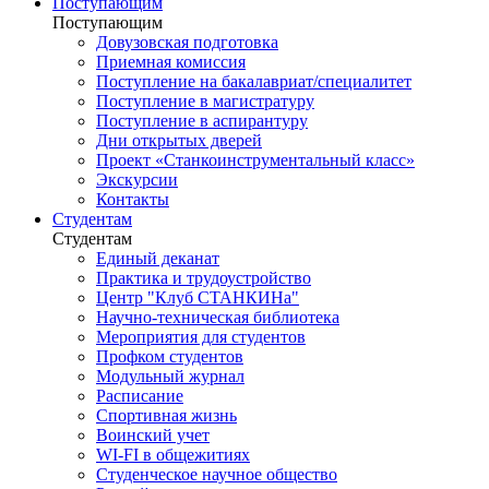
Поступающим
Поступающим
Довузовская подготовка
Приемная комиссия
Поступление на бакалавриат/специалитет
Поступление в магистратуру
Поступление в аспирантуру
Дни открытых дверей
Проект «Станкоинструментальный класс»
Экскурсии
Контакты
Студентам
Студентам
Единый деканат
Практика и трудоустройство
Центр "Клуб СТАНКИНа"
Научно-техническая библиотека
Мероприятия для студентов
Профком студентов
Модульный журнал
Расписание
Спортивная жизнь
Воинский учет
WI-FI в общежитиях
Студенческое научное общество