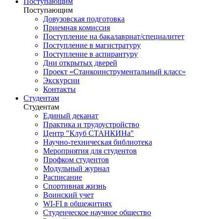
Поступающим
Поступающим
Довузовская подготовка
Приемная комиссия
Поступление на бакалавриат/специалитет
Поступление в магистратуру
Поступление в аспирантуру
Дни открытых дверей
Проект «Станкоинструментальный класс»
Экскурсии
Контакты
Студентам
Студентам
Единый деканат
Практика и трудоустройство
Центр "Клуб СТАНКИНа"
Научно-техническая библиотека
Мероприятия для студентов
Профком студентов
Модульный журнал
Расписание
Спортивная жизнь
Воинский учет
WI-FI в общежитиях
Студенческое научное общество